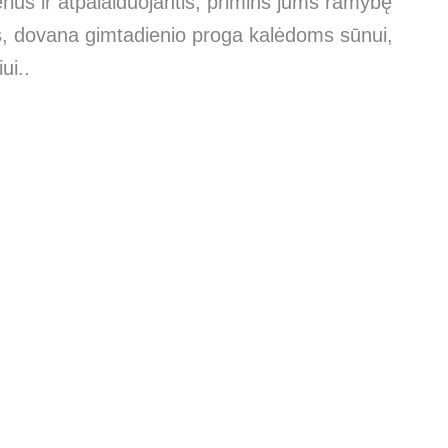
ius ir atpalaiduojantis, primins jums ramybę
s, dovana gimtadienio proga kalėdoms sūnui,
ui..