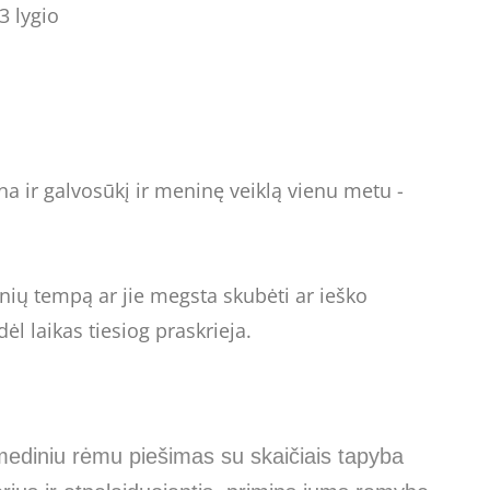
3 lygio
a ir galvosūkį ir meninę veiklą vienu metu -
ių tempą ar jie megsta skubėti ar ieško
ėl laikas tiesiog praskrieja.
mediniu rėmu piešimas su skaičiais tapyba