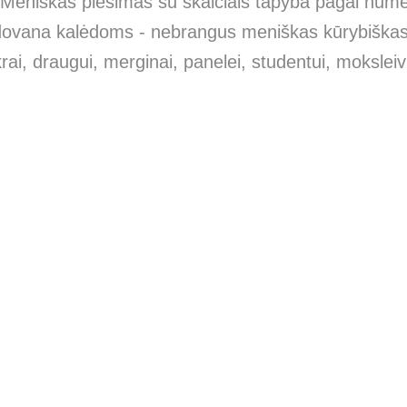
Meniškas piešimas su skaičiais tapyba pagal numer
ka dovana kalėdoms - nebrangus meniškas kūrybiška
rai, draugui, merginai, panelei, studentui, moksleivi