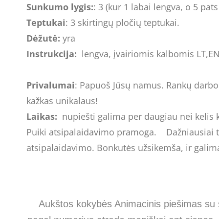
Sunkumo lygis:
: 3 (kur 1 labai lengva, o 5 p
Teptukai
: 3 skirtingų pločių teptukai.
Dėžutė:
yra
Instrukcija:
lengva, įvairiomis kalbomis LT,EN
Privalumai
: Papuoš Jūsų namus. Rankų darbo. 
kažkas unikalaus!
Laikas:
nupiešti galima per daugiau nei kelis k
Puiki atsipalaidavimo pramoga. Dažniausiai t
atsipalaidavimo. Bonkutės užsikemša, ir galima pr
Aukštos kokybės Animacinis piešimas su s