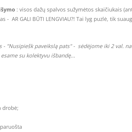
aišymo
: visos dažų spalvos sužymėtos skaičiukais (an
iskas - AR GALI BŪTI LENGVIAU?! Tai lyg puzlė, tik suaug
 "Nusipiešk paveikslą pats" - sėdėjome iki 2 val. nakt
ą esame su kolektyvu išbandę...
a drobė;
 paruošta