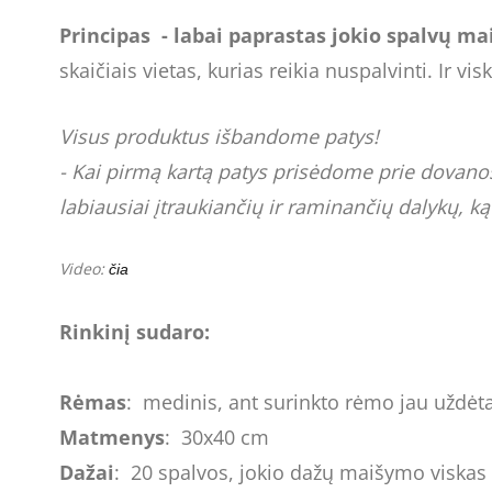
Principas
- labai paprastas jokio spalvų m
skaičiais vietas, kurias reikia nuspalvinti. Ir v
Visus produktus išbandome patys!
- Kai pirmą kartą patys prisėdome prie dovanos -
labiausiai įtraukiančių ir raminančių dalykų, k
Video:
čia
Rinkinį sudaro:
Rėmas
: medinis, ant surinkto rėmo jau uždėt
Matmenys
: 30x40 cm
Dažai
: 20 spalvos, jokio dažų maišymo viskas