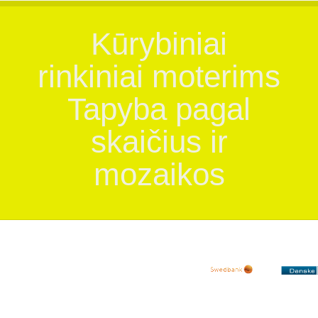
Kūrybiniai
rinkiniai moterims
Tapyba pagal
skaičius ir
mozaikos