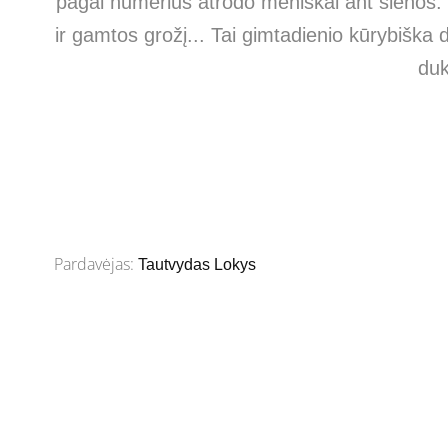
pagal numerius atrodo meniškai ant sienos. 
ir gamtos grožį... Tai gimtadienio kūrybiš
duk
Pardavėjas:
Tautvydas Lokys