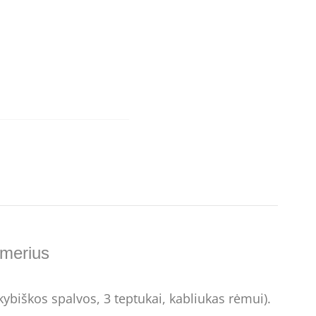
umerius
ybiškos spalvos, 3 teptukai, kabliukas rėmui).