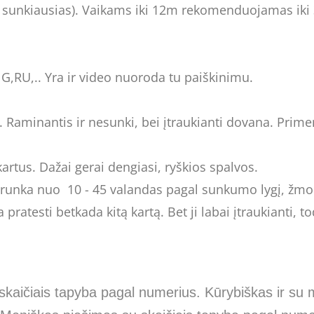
ats sunkiausias). Vaikams iki 12m rekomenduojamas iki 
G,RU,.. Yra ir video nuoroda tu paiškinimu.
Raminantis ir nesunki, bei įtraukianti dovana. Primen
artus. Dažai gerai dengiasi, ryškios spalvos.
runka nuo 10 - 45 valandas pagal sunkumo lygį, žmon
atesti betkada kitą kartą. Bet ji labai įtraukianti, tod
kaičiais tapyba pagal numerius. Kūrybiškas ir su 