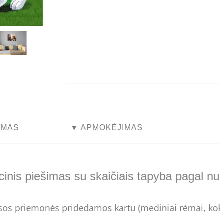
...
...
YMAS
▼ APMOKĖJIMAS
inis piešimas su skaičiais tapyba pagal n
Visos priemonės pridedamos kartu (mediniai rėmai, kok