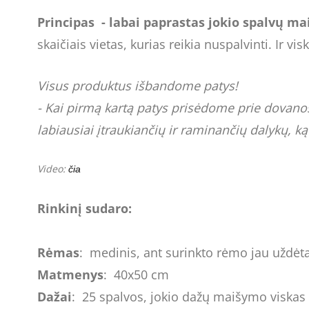
Principas
- labai paprastas jokio spalvų m
skaičiais vietas, kurias reikia nuspalvinti. Ir v
Visus produktus išbandome patys!
- Kai pirmą kartą patys prisėdome prie dovanos -
labiausiai įtraukiančių ir raminančių dalykų, k
Video:
čia
Rinkinį sudaro:
Rėmas
: medinis, ant surinkto rėmo jau uždėt
Matmenys
: 40x50 cm
Dažai
: 25 spalvos, jokio dažų maišymo viskas