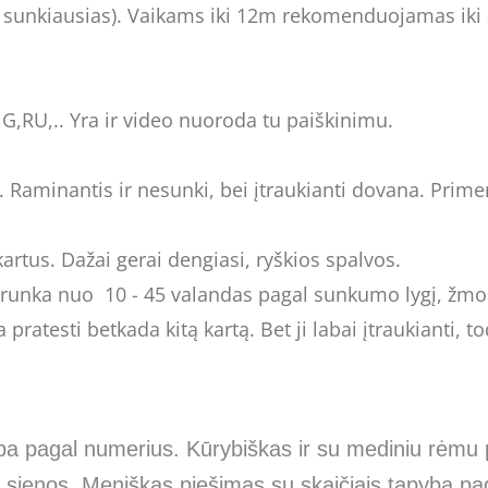
ats sunkiausias). Vaikams iki 12m rekomenduojamas iki 
G,RU,.. Yra ir video nuoroda tu paiškinimu.
Raminantis ir nesunki, bei įtraukianti dovana. Primen
artus. Dažai gerai dengiasi, ryškios spalvos.
runka nuo 10 - 45 valandas pagal sunkumo lygį, žmon
atesti betkada kitą kartą. Bet ji labai įtraukianti, tod
ba pagal numerius. Kūrybiškas ir su mediniu rėmu 
sienos. Meniškas piešimas su skaičiais tapyba paga