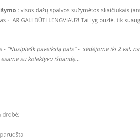
aišymo
: visos dažų spalvos sužymėtos skaičiukais (an
iskas - AR GALI BŪTI LENGVIAU?! Tai lyg puzlė, tik suaug
 "Nusipiešk paveikslą pats" - sėdėjome iki 2 val. nakt
ą esame su kolektyvu išbandę...
a drobė;
 paruošta