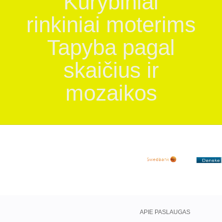
Kūrybiniai
rinkiniai moterims
Tapyba pagal
skaičius ir
mozaikos
APIE PASLAUGAS