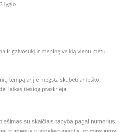
3 lygio
a ir galvosūkį ir meninę veiklą vienu metu -
ių tempą ar jie megsta skubėti ar ieško
ėl laikas tiesiog praskrieja.
piešimas su skaičiais tapyba pagal numerius
l numerius ir atpalaiduojantis, primins jums