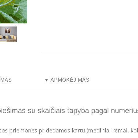
...
...
YMAS
▼ APMOKĖJIMAS
piešimas su skaičiais tapyba pagal numeriu
Visos priemonės pridedamos kartu (mediniai rėmai, kok