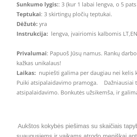
Sunkumo lygis:
: 3 (kur 1 labai lengva, o 5 p
Teptukai
: 3 skirtingų pločių teptukai.
Dėžutė:
yra
Instrukcija:
lengva, įvairiomis kalbomis LT,EN
Privalumai
: Papuoš Jūsų namus. Rankų darbo. 
kažkas unikalaus!
Laikas:
nupiešti galima per daugiau nei kelis k
Puiki atsipalaidavimo pramoga. Dažniausiai t
atsipalaidavimo. Bonkutės užsikemša, ir galima pr
Aukštos kokybės piešimas su skaičiais tapy
suaugusiems ir vaikams atrodo meniškai ant 