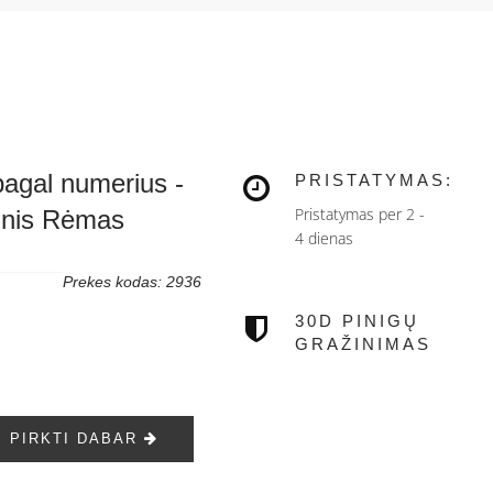
pagal numerius -
PRISTATYMAS:
Pristatymas per 2 -
dinis Rėmas
4 dienas
Prekes kodas: 2936
30D PINIGŲ
GRAŽINIMAS
PIRKTI DABAR