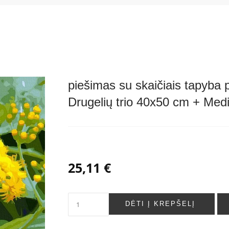
piešimas su skaičiais tapyba 
Drugelių trio 40x50 cm + Me
25,11 €
DĖTI Į KREPŠELĮ