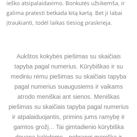
ieško atsipalaidavimo. Bonkutės užsikemša, ir
galima pratesti betkada kitą kartą. Bet ji labai
įtraukianti, todėl laikas tiesiog praskrieja.
Aukštos kokybės piešimas su skaičiais
tapyba pagal numerius. Kūrybiškas ir su
mediniu rėmu piešimas su skaičiais tapyba
pagal numerius suaugusiems ir vaikams
atrodo meniškai ant sienos. Meniškas
piešimas su skaičiais tapyba pagal numerius
ir atpalaiduojantis, primins jums ramybę ir
gamtos grožį... Tai gimtadienio kūrybiška
dovana kalėdoms - nebrangi meniška ir