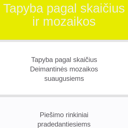
Tapyba pagal skaičius
ir mozaikos
Tapyba pagal skaičius
Deimantinės mozaikos
suaugusiems
Piešimo rinkiniai
pradedantiesiems