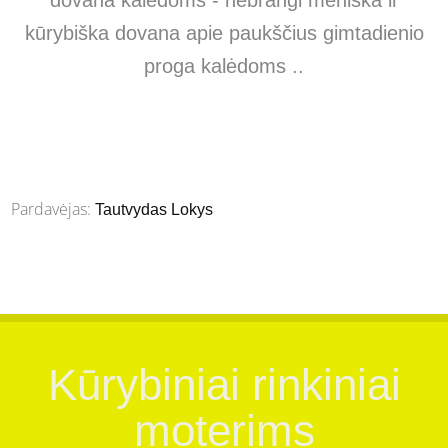
kūrybiška dovana apie paukščius gimtadienio
proga kalėdoms ..
Pardavėjas:
Tautvydas Lokys
Kūrybiniai rinkiniai
moterims