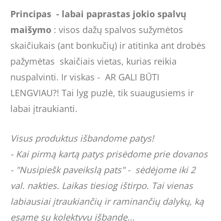
Principas
- labai paprastas jokio spalvų
maišymo
: visos dažų spalvos sužymėtos
skaičiukais (ant bonkučių) ir atitinka ant drobės
pažymėtas skaičiais vietas, kurias reikia
nuspalvinti. Ir viskas - AR GALI BŪTI
LENGVIAU?! Tai lyg puzlė, tik suaugusiems ir
labai įtraukianti.
Visus produktus išbandome patys!
- Kai pirmą kartą patys prisėdome prie dovanos
- "Nusipiešk paveikslą pats" - sėdėjome iki 2
val. nakties. Laikas tiesiog ištirpo. Tai vienas
labiausiai įtraukiančių ir raminančių dalykų, ką
esame su kolektyvu išbandę...