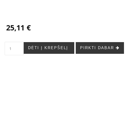
25,11 €
DĖTI Į KREPŠELĮ
PIRKTI DABAR
...
...