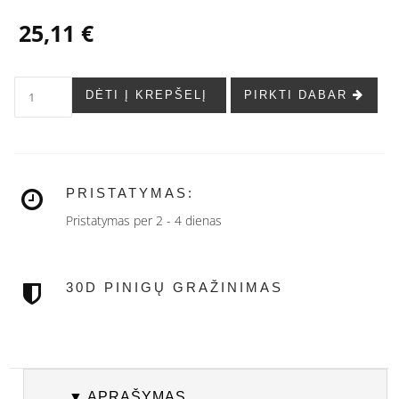
25,11 €
DĖTI Į KREPŠELĮ
PIRKTI DABAR
PRISTATYMAS:
Pristatymas per 2 - 4 dienas
30D PINIGŲ GRAŽINIMAS
▼ APRAŠYMAS