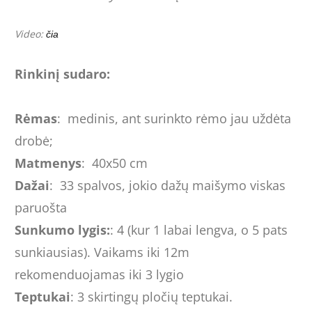
Video:
čia
Rinkinį sudaro:
Rėmas
: medinis, ant surinkto rėmo jau uždėta
drobė;
Matmenys
: 40x50 cm
Dažai
: 33 spalvos, jokio dažų maišymo viskas
paruošta
Sunkumo lygis:
: 4 (kur 1 labai lengva, o 5 pats
sunkiausias). Vaikams iki 12m
rekomenduojamas iki 3 lygio
Teptukai
: 3 skirtingų pločių teptukai.