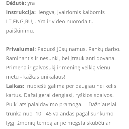
Dėžutė:
yra
Instrukcija:
lengva, įvairiomis kalbomis
LT,ENG,RU,.. Yra ir video nuoroda tu
paiškinimu.
Privalumai
: Papuoš Jūsų namus. Rankų darbo.
Raminantis ir nesunki, bei įtraukianti dovana.
Primena ir galvosūkį ir meninę veiklą vienu
metu - kažkas unikalaus!
Laikas:
nupiešti galima per daugiau nei kelis
kartus. Dažai gerai dengiasi, ryškios spalvos.
Puiki atsipalaidavimo pramoga. Dažniausiai
trunka nuo 10 - 45 valandas pagal sunkumo
lygį, žmonių tempą ar jie megsta skubėti ar