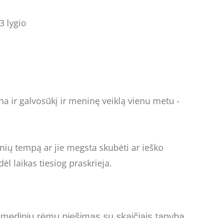
3 lygio
a ir galvosūkį ir meninę veiklą vienu metu -
ių tempą ar jie megsta skubėti ar ieško
ėl laikas tiesiog praskrieja.
 mediniu rėmu piešimas su skaičiais tapyba