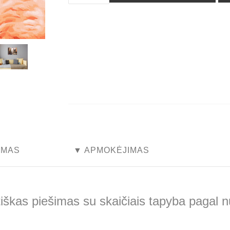
...
...
YMAS
▼ APMOKĖJIMAS
škas piešimas su skaičiais tapyba pagal 