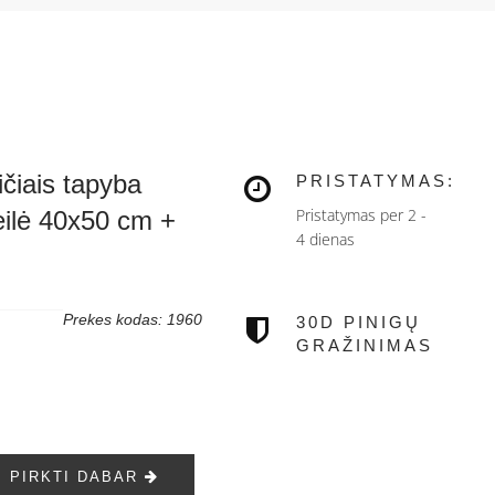
čiais tapyba
PRISTATYMAS:
Pristatymas per 2 -
eilė 40x50 cm +
4 dienas
Prekes kodas: 1960
30D PINIGŲ
GRAŽINIMAS
PIRKTI DABAR