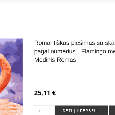
Romantiškas piešimas su skai
pagal numerius - Flamingo m
Medinis Rėmas
25,11 €
DĖTI Į KREPŠELĮ