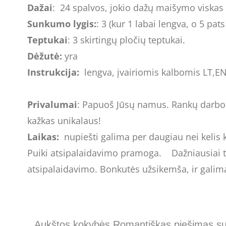
Dažai
: 24 spalvos, jokio dažų maišymo viskas
Sunkumo lygis:
: 3 (kur 1 labai lengva, o 5 p
Teptukai
: 3 skirtingų pločių teptukai.
Dėžutė:
yra
Instrukcija:
lengva, įvairiomis kalbomis LT,EN
Privalumai
: Papuoš Jūsų namus. Rankų darbo. 
kažkas unikalaus!
Laikas:
nupiešti galima per daugiau nei kelis k
Puiki atsipalaidavimo pramoga. Dažniausiai t
atsipalaidavimo. Bonkutės užsikemša, ir galima pr
Aukštos kokybės Romantiškas piešimas su s