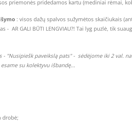
Visos priemonės pridedamos kartu (mediniai rėmai, kok
aišymo
: visos dažų spalvos sužymėtos skaičiukais (an
iskas - AR GALI BŪTI LENGVIAU?! Tai lyg puzlė, tik suaug
 "Nusipiešk paveikslą pats" - sėdėjome iki 2 val. nakt
ą esame su kolektyvu išbandę...
a drobė;