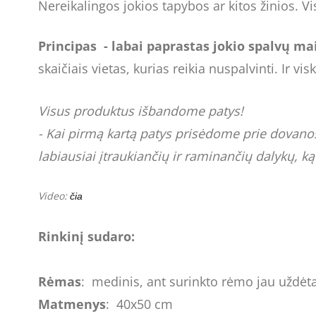
Nereikalingos jokios tapybos ar kitos žinios. 
Principas
- labai paprastas jokio spalvų m
skaičiais vietas, kurias reikia nuspalvinti. Ir v
Visus produktus išbandome patys!
- Kai pirmą kartą patys prisėdome prie dovanos -
labiausiai įtraukiančių ir raminančių dalykų, k
Video:
čia
Rinkinį sudaro:
Rėmas
: medinis, ant surinkto rėmo jau uždėt
Matmenys
: 40x50 cm