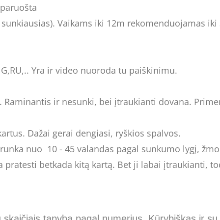
 paruošta
ats sunkiausias). Vaikams iki 12m rekomenduojamas iki 
G,RU,.. Yra ir video nuoroda tu paiškinimu.
Raminantis ir nesunki, bei įtraukianti dovana. Primen
artus. Dažai gerai dengiasi, ryškios spalvos.
runka nuo 10 - 45 valandas pagal sunkumo lygį, žmon
atesti betkada kitą kartą. Bet ji labai įtraukianti, tod
kaičiais tapyba pagal numerius. Kūrybiškas ir su