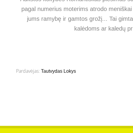
pagal numerius moterims atrodo meniškai a
jums ramybę ir gamtos grožį... Tai gim
kalėdoms ar kaledų pr
Pardavėjas:
Tautvydas Lokys