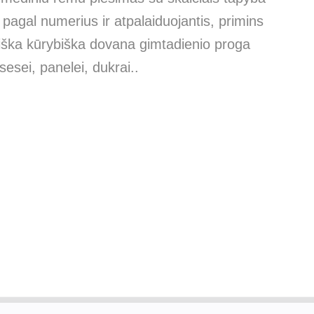
agal numerius ir atpalaiduojantis, primins
iška kūrybiška dovana gimtadienio proga
sei, panelei, dukrai..