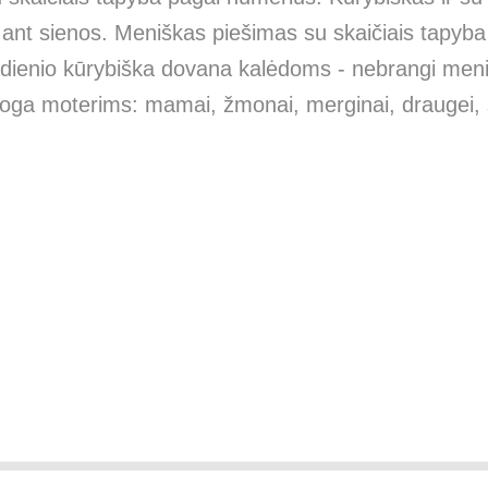
nt sienos. Meniškas piešimas su skaičiais tapyba p
tadienio kūrybiška dovana kalėdoms - nebrangi men
oga moterims: mamai, žmonai, merginai, draugei, se