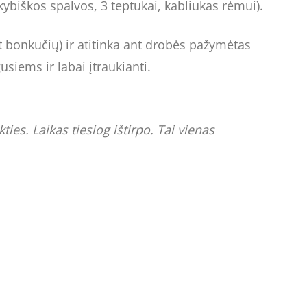
ybiškos spalvos, 3 teptukai, kabliukas rėmui).
t bonkučių) ir atitinka ant drobės pažymėtas
usiems ir labai įtraukianti.
ies. Laikas tiesiog ištirpo. Tai vienas