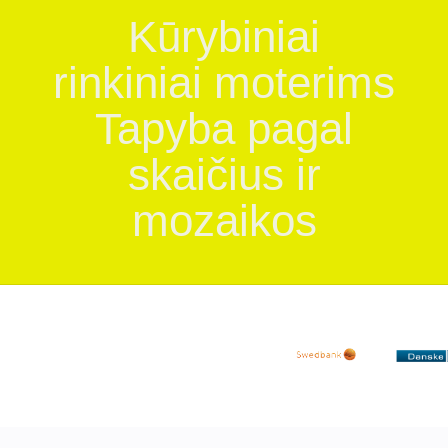
Kūrybiniai
rinkiniai moterims
Tapyba pagal
skaičius ir
mozaikos